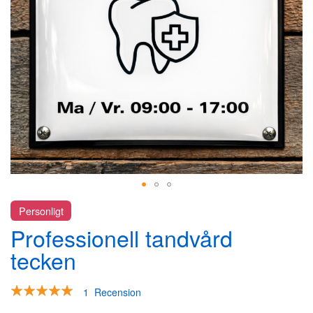
Hoppa
Personligt
till
Professionell tandvård
början
av
tecken
bildgalleriet
Rating:
1
Recension
100
100
% of