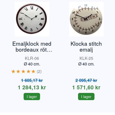
Emaljklock med
Klocka stitch
bordeaux rött
emalj
kant
KLR-06
KLK-25
Ø 40 cm.
Ø 40 cm.
2
1 605,17 kr
2 095,47 kr
1 284,13 kr
1 571,60 kr
I lager
I lager