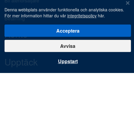
Bli återförsäljare
Vanliga frågor
Denna webbplats använder funktionella och analytiska cookies.
För mer information hittar du vår
integritetspolicy
här.
Betalning
Acceptera
Konto
Avvisa
Ditt konto
Upptäck
Uppstart
Nya produkter
Specialerbjudanden
Specialdesignad
Kontakta oss
Ondernemingsweg 1
1422 DZ Uithoorn