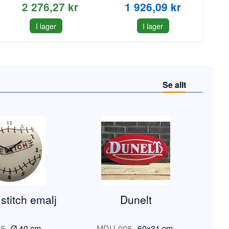
2 276,27 kr
1 926,09 kr
I lager
I lager
Se allt
stitch emalj
Dunelt
25
-
Ø 40 cm.
MDU-008
-
60x31 cm.