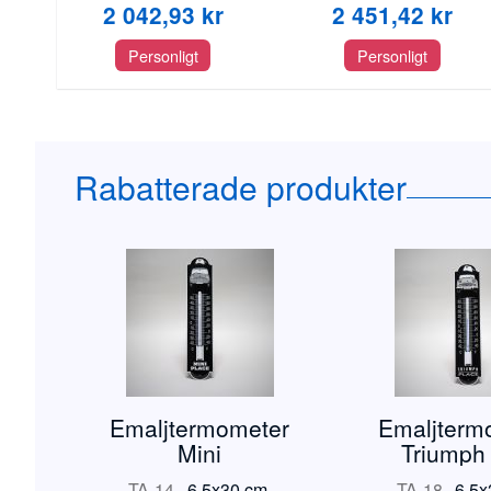
2 042,93 kr
2 451,42 kr
Personligt
Personligt
Rabatterade produkter
Emaljtermometer
Emaljterm
Mini
Triumph
TA-14
-
6,5x30 cm.
TA-18
-
6,5x