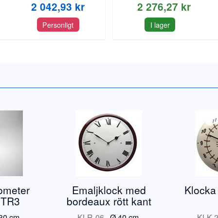
2 042,93 kr
2 276,27 kr
Personligt
I lager
ometer
Emaljklock med
Klocka 
 TR3
bordeaux rött kant
30 cm.
KLR-06
-
Ø 40 cm.
KLK-