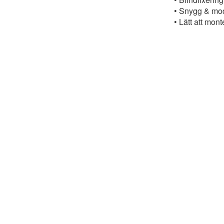
• Snygg & mo
• Lätt att mon