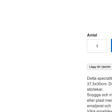
Antal
Lägg till i jämför
Detta special
37,5x30cm. Du 
storlekar.
Snygga och mod
eller plast me
emaljerat och 
Våra emaljskyl