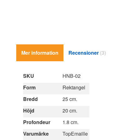
Mer information
Recensioner
3
Mer
SKU
HNB-02
information
Form
Rektangel
Bredd
25 cm.
Höjd
20 cm.
Profondeur
1.8 cm.
Varumärke
TopEmaille