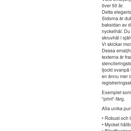
över 50 år.
Detta elegant
Sidorna är dub
baksidan av d
nyckelhål. Du
skruvhål i själ
Vi skickar mon
Dessa emaljhu
texterna är f
stencileringst
tjockt ovanpå 
en ännu mer c
registreringss
Exemplet som 
"print"-färg.
Alla unika pun
• Robust och t
• Mycket hållb
• Blindfixering