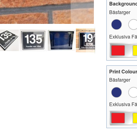
Background
Bäsfarger
Exklusiva Fä
Print Colou
Bäsfarger
Exklusiva Fä