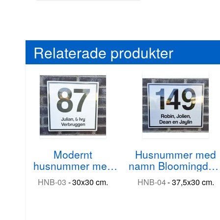
Relaterade produkter
Modernt
Husnummer med
husnummer med
namn Bloomingdal
namnmodell
modern
HNB-03
-
30x30 cm.
HNB-04
-
37,5x30 cm.
Bloomingdale