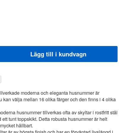
Lägg till i kundvagn
tillverkade moderna och eleganta husnummer är
kan välja mellan 16 olika färger och den finns i 4 olika
erna husnummer tillverkas ofta av skyltar i rostfritt stål
d ett tunt toppskikt. Detta robusta husnummer är helt
mycket hållbart.
tar är av högsta finish och har en förväntad livslängd i