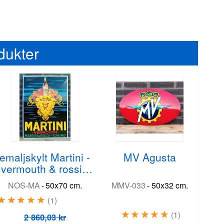
dukter
emaljskylt Martini -
MV Agusta
vermouth & rossi -
torino
NOS-MA
-
50x70 cm.
MMV-033
-
50x32 cm.
1
1
2 860,03 kr