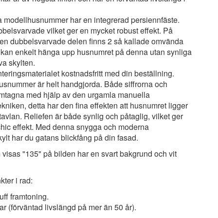
a modellhusnummer har en integrerad persiennfäste.
belsvarvade vilket ger en mycket robust effekt. På
en dubbelsvarvade delen finns 2 så kallade omvända
 kan enkelt hänga upp husnumret på denna utan synliga
va skylten.
teringsmaterialet kostnadsfritt med din beställning.
snummer är helt handgjorda. Både siffrorna och
ramtagna med hjälp av den urgamla manuella
ekniken, detta har den fina effekten att husnumret ligger
tavlan. Reliefen är både synlig och påtaglig, vilket ger
hic effekt. Med denna snygga och moderna
kylt har du gatans blickfång på din fasad.
visas "135" på bilden har en svart bakgrund och vit
kter i rad:
uff framtoning.
ar (förväntad livslängd på mer än 50 år).
.