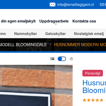
Val
info@emaillegigant.nl
SE
din egen emaljskylt
Uppdragsarbete
Kontakta oss
amn
Namnskyltar
Gatuskyltar
Nostalgisk emalj
A import
design text tecken
Andra emaljskyltar
MODELL BLOOMINGDALE
HUSNUMMER MODERN MOD
Horeca serie
Emalj Ikoner
Emaljmuggar och porsli
🖼️
🎨
g Hängare
Utsåld
Personligt
Husnu
Bloomi
Rating:
100
100
% of