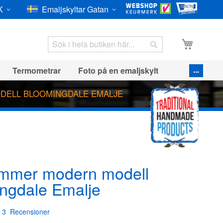
uta
Språk
K
Emaljskyltar Gatan
Hoppa
till
innehål
Min va
Search
Search
Termometrar
Foto på en emaljskylt
Skyltar inklusive väggram
ELL BLOOMINGDALE EMALJE
n
Underhåll
Emalj Klockor
mmer modern modell
ngdale Emalje
3
Recensioner