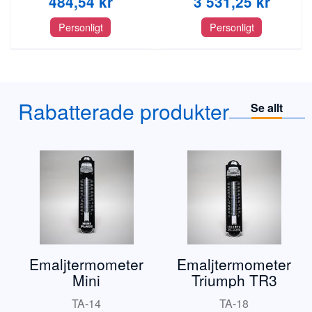
484,54 kr
3 531,25 kr
Personligt
Personligt
Rabatterade produkter
Se allt
Emaljtermometer
Emaljtermometer
Mini
Triumph TR3
TA-14
TA-18