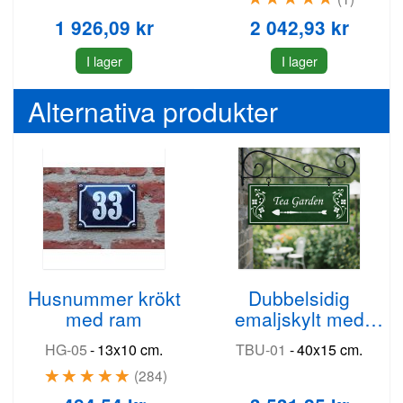
1 926,09 kr
2 042,93 kr
I lager
I lager
Alternativa produkter
Husnummer krökt
Dubbelsidig
med ram
emaljskylt med
väggram
HG-05
-
13x10 cm.
TBU-01
-
40x15 cm.
284