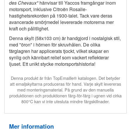
des Chevaux"
hänvisar till Yaccos framgångar inom
motorsport, inklusive Citroën Rosalie-
hastighetsrekorden på 1930-talet. Tack vare deras
avancerade smörjmedel levererade motorerna mer
kraft och pålitlighet.
Denna skylt (58x103 cm) är handgjord i nostalgisk stil,
med "öron" i hörnen för skruvhålen. De olika
färglagren har applicerats tjockt, vilket skapar en
synlig och kännbart relief som vackert reflekterar
ljuset. Ett unikt stycke motorsportshistoria!
Denna produkt är från TopEmaille® katalogen. Det betyder
att emaljskyltarna produceras för hand. Varje skylt levereras
med monteringsmaterial. På grund av den manuella
produktionen och produktionen färg-för-färg i ugnen vid cirka
800°C kan vi inte utesluta mindre färgskillnader.
Mer information