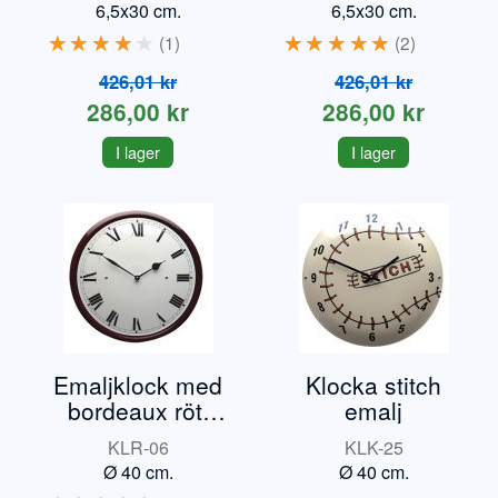
6,5x30 cm.
6,5x30 cm.
1
2
426,01 kr
426,01 kr
286,00 kr
286,00 kr
I lager
I lager
Emaljklock med
Klocka stitch
bordeaux rött
emalj
kant
KLR-06
KLK-25
Ø 40 cm.
Ø 40 cm.