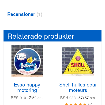
Recensioner
1
Relaterade produkter
Esso happy
Shell huiles pour
motoring
moteurs
BES-010
-
Ø 50 cm.
BSH-033
-
57x57 cm.
1