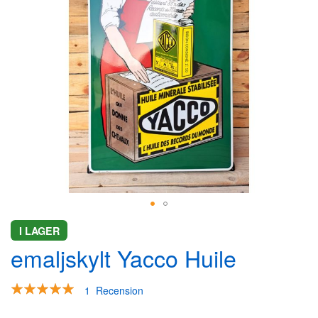
Hoppa
I LAGER
till
emaljskylt Yacco Huile
början
av
bildgalleriet
Rating:
1
Recension
100
100
% of